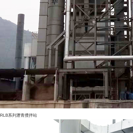
RLB系列瀝青攪拌站