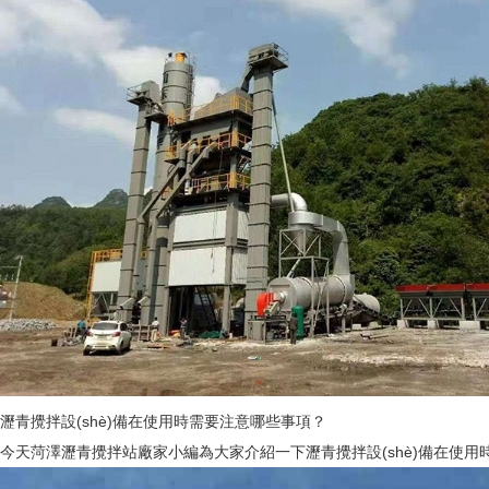
瀝青攪拌設(shè)備在使用時需要注意哪些事項？
今天菏澤瀝青攪拌站廠家小編為大家介紹一下瀝青攪拌設(shè)備在使用時需