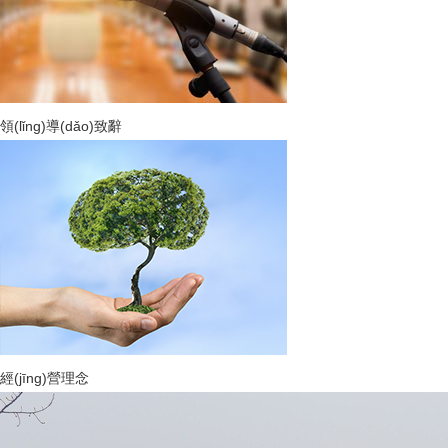
領(lǐng)導(dǎo)致辭
經(jīng)營理念