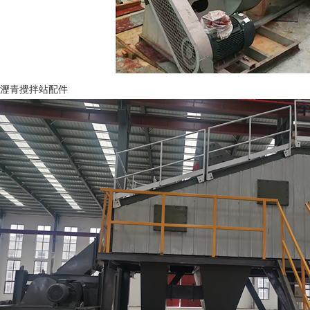
瀝青攪拌站配件