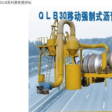
GLB系列瀝青攪拌站