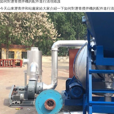
如何對瀝青攪拌機的配件進行清理維護
今天山東瀝青拌和站廠家給大家介紹一下如何對瀝青攪拌機的配件進行清理維護