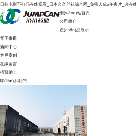
日韩电影不打码在线观看_日本久久丝袜综合网_免费人成a午夜片_碰在
網(wǎng)站首頁
公司簡介
產(chǎn)品展示
電子畫冊
新聞中心
客戶案例
在線留言
招賢納士
聯(lián)系我們