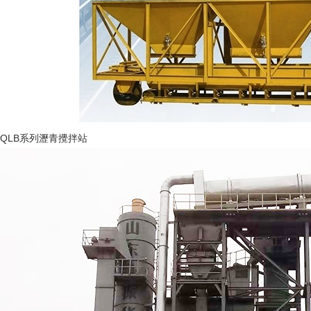
QLB系列瀝青攪拌站