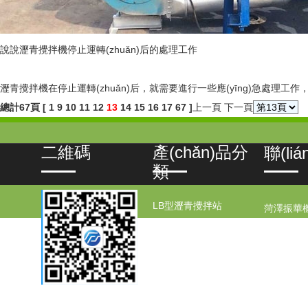
說說瀝青攪拌機停止運轉(zhuǎn)后的處理工作
瀝青攪拌機在停止運轉(zhuǎn)后，就需要進行一些應(yīng)急處理工作
總計67頁 [
1
9
10
11
12
13
14
15
16
17
67
]
上一頁
下一頁
二維碼
產(chǎn)品分
聯(li
類
LB型瀝青攪拌站
菏澤振華
GLB系列瀝青攪拌站
聯(lián)
QLB系列瀝青攪拌站
電 話：05
RLB系列瀝青攪拌站
手 機：13
瀝青攪拌站配件
郵 箱：
7