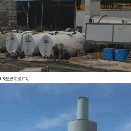
LB型瀝青攪拌站